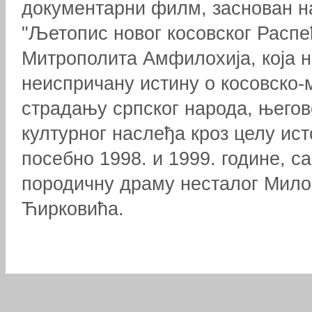
документарни филм, заснован н
"Љетопис новог косовског Распе
Митрополита Амфилохија, која н
неиспричану истину о косовско-
страдању српског народа, његов
културног наслеђа кроз целу исто
посебно 1998. и 1999. године, с
породичну драму несталог Мил
Ћирковића.