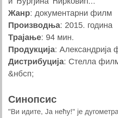
и Ђурђина Ћирковић...
Жанр
: документарни филм
Производња
: 2015. година
Трајање
: 94 мин.
Продукција
: Александрија
Дистрибуција
: Стелла фил
&нбсп;
Синопсис
"Ви идите, Ја нећу!" је дугометр