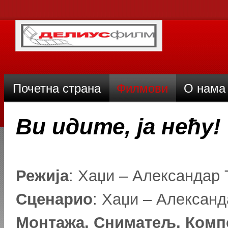
Почетна страна
Филмови
О нама
Ви идите, ја нећу!
Режија
: Хаџи – Александар
Сценарио
: Хаџи – Алексан
Монтажа, Сниматељ, Комп