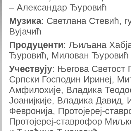
– Александар Ђуровић
Музика
: Светлана Стевић, 
Вујачић
Продуценти
: Љиљана Хабј
Ђуровић, Милован Ђуровић
Учествују
: Његова Светост 
Српски Господин Иринеј, Ми
Амфилохије, Владика Теодо
Јоанијкије, Владика Давид, 
Февронија, Протојереј-став
Протојереј-ставрофор Миљко