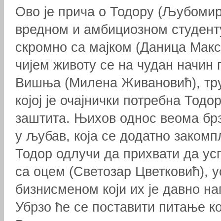
Ово је прича о Тодору (Љубомир
вредном и амбициозном студенту
скромно са мајком (Даница Макс
чијем животу се на чудан начин 
Вишња (Милена Живановић), тру
којој је очајнички потребна Тодо
заштита. Њихов однос веома бр
у љубав, која се додатно закомп
Тодор одлучи да прихвати да ус
са оцем (Светозар Цветковић),
бизнисменом који их је давно на
Убрзо ће се поставити питање ко