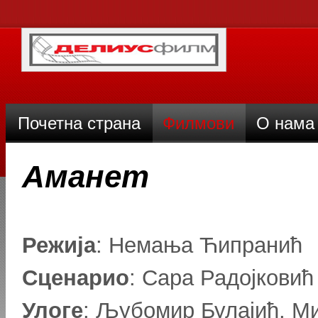
Почетна страна
Филмови
О нама
Аманет
Режија
: Немања Ћипранић
Сценарио
: Сара Радојковић
Улоге
: Љубомир Булајић, М