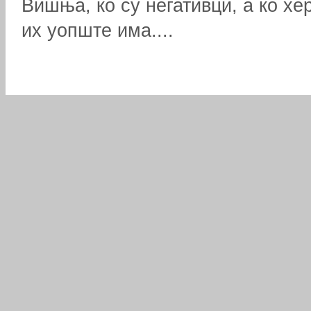
Вишња, ко су негативци, а ко хер
их уопште има....