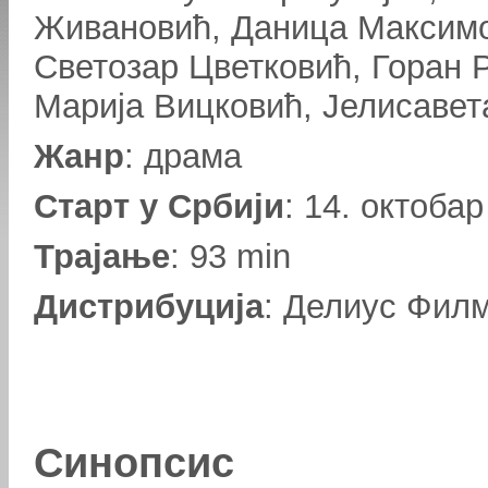
Живановић, Даница Максим
Светозар Цветковић, Горан 
Марија Вицковић, Јелисавет
Жанр
: драма
Старт у Србији
: 14. октобар
Трајање
: 93 min
Дистрибуција
: Делиус Фил
Синопсис