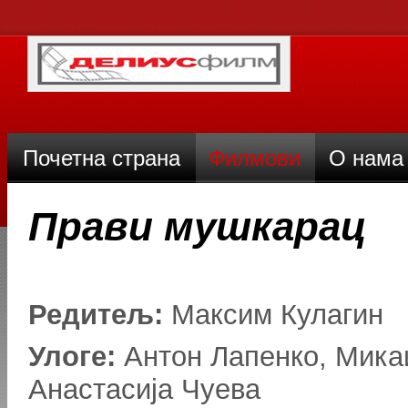
Почетна страна
Филмови
О нама
Прави мушкарац
Редитељ:
Максим Кулагин
Улоге:
Антон Лапенко, Мика
Анастасија Чуева