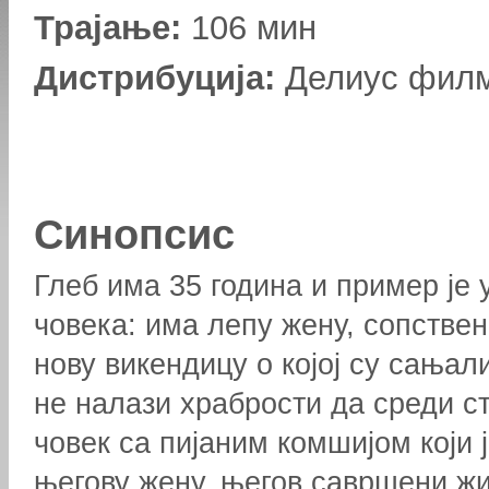
Трајање:
106 мин
Дистрибуција:
Делиус фил
Синопсис
Глеб има 35 година и пример је
човека: има лепу жену, сопствен
нову викендицу о којој су сањал
не налази храбрости да среди с
човек са пијаним комшијом који 
његову жену, његов савршени жи