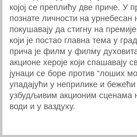
којој се преплићу две приче. У п
познате личности на урнебесан 
покушавају да стигну на премиј
који је постао главна тема у град
прича је филм у филму духовита
акционе хероје који спашавају св
јунаци се боре против “лоших м
упадајући у неприлике и бежећи 
узбудљивим акционим сценама н
води и у ваздуху.