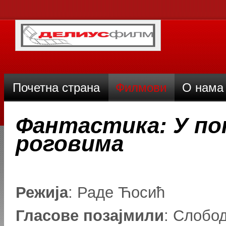
Почетна страна
Филмови
О нама
Фантастика: У по
роговима
Режија
: Раде Ћосић
Гласове позајмили
: Слобо