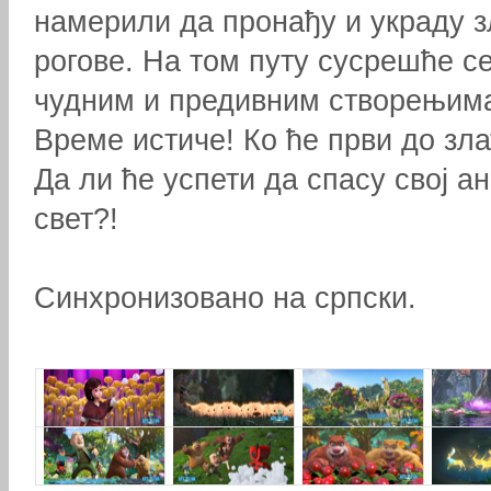
намерили да пронађу и украду з
рогове. На том путу сусрешће с
чудним и предивним створењима
Време истиче! Ко ће први до зл
Да ли ће успети да спасу свој 
свет?!
Синхронизовано на српски.