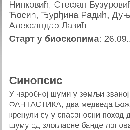
Нинковић, Стефан Бузурови
Ћосић, Ђурђина Радић, Дуњ
Александар Лазић
Старт у биоскопима
: 26.09
Синопсис
У чаробној шуми у земљи званој
ФАНТАСТИКА, два медведа Бож
кренули су у спасоносни поход д
шуму од злогласне банде лопова