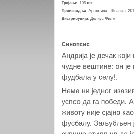
Трајање
: 106 min
Производња
: Аргентина - Шпанија, 20
Дистрибуција
: Делиус Филм
Синопсис
Андрија је дечак кој
чудне вештине: он је
фудбала у селу!.
Нема ни једног изазив
успео да га победи. 
животу није сјајно ка
фусбалу. Заљубљен је
сувише стидљив да јо