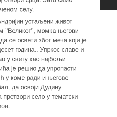
ченом селу.
Андријин устаљени живот
м ’’Великог’’, момка његови
 да се освети због меча који је
есет година.. Упркос славе и
као у свету као најбољи
ића је решио да упропасти
ћ у коме ради и његове
ал, да освоји Дудину
а претвори село у тематски
ион.