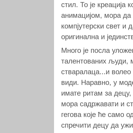
стил. То је креација 
анимацијом, мора да 
компјутерски свет и 
оригинална и јединст
Много је посла уложе
талентованих људи, 
стваралаца...и волео 
види. Наравно, у мод
имате ритам за децу,
мора садржавати и ст
гегова које ће само о
спречити децу да ужи