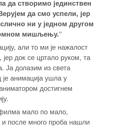
ила да створимо јединствен
Верујем да смо успели, јер
слично ни у једном другом
ромном мишљењу.
’’
цију, али то ми је нажалост
 јер док се цртало руком, та
. Ја долазим из света
д је анимација ушла у
 аниматором достигнем
ју.
филма мало по мало,
 и после много проба нашли