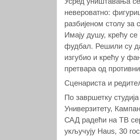
Усред уништавања се
невероватно: фигури
разбијеном столу за 
Имају душу, крећу се и
фудбал. Решили су да
изгубио и крећу у фа
претвара од противни
Сценариста и редит
По завршетку студиј
Универзитету, Кампане
САД радећи на ТВ се
укључују Haus, 30 roc