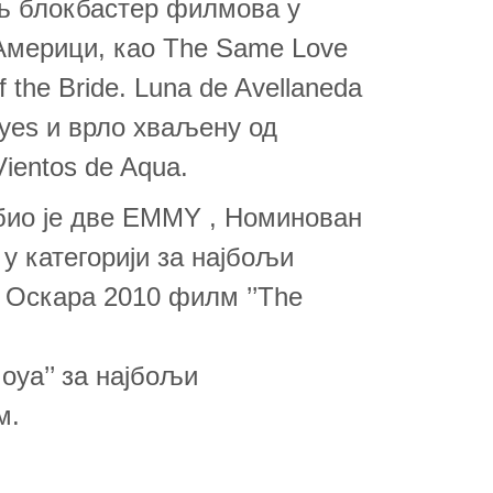
љ блокбастер филмова у
 Америци, као The Same Love
 the Bride. Luna de Avellaneda
 Eyes и врло хваљену од
ientos de Aqua.
обио је две EMMY , Номинован
 у категорији за најбољи
 Оскара 2010 филм ’’The
Goya’’ за најбољи
м.