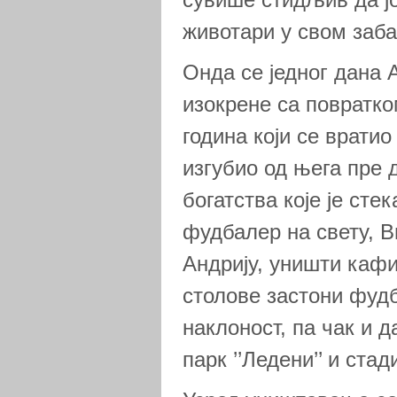
животари у свом заба
Онда се једног дана 
изокрене са повратко
година који се вратио
изгубио од њега пре д
богатства које је сте
фудбалер на свету, В
Андрију, уништи кафи
столове застони фудб
наклоност, па чак и д
парк ’’Ледени’’ и стад