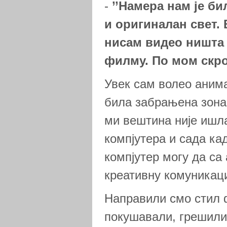
-
’’Намера нам је б
и оригиналан свет. 
нисам видео ништа 
филму. По мом ск
Увек сам волео анима
била забрањена зона,
ми вештина није ишла
компјутера и сада ка
компјутер могу да са
креативну комуникаци
Направили смо стил 
покушавали, грешили