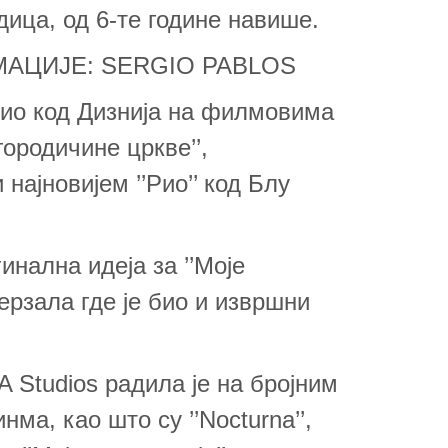
дица, од 6-те године навише.
АЦИЈЕ: SERGIO PABLOS
дио код Дизнија на филмовима
огородичине цркве’’,
и најновијем ’’Рио’’ код Блу
инална идеја за ’’Моје
верзала где је био и извршни
 Studios радила је на бројним
а, као што су ’’Nocturna’’,