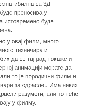
компатибилна са 3Д
буде преносива у
да истовремено буде
вена.
но у овај филм, много
много техничара и
бих да се тај рад покаже и
ерној анимацији морате да
 али то је породични филм и
вари за одрасле.. Има неких
драсли разумети, али то неће
вају у филму.