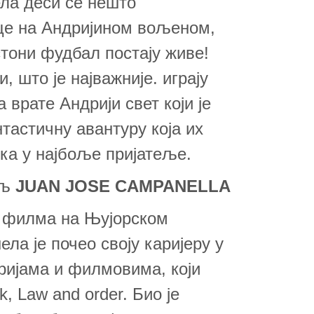
ла деси се нешто
це на Андријином вољеном,
стони фудбал постају живе!
, што је најважније. играју
 врате Андрији свет који је
нтастичну авантуру која их
ка у најбоље пријатеље.
ељ
JUAN JOSE CAMPANELLA
а филма на Њујорском
ла је почео своју каријеру у
ријама и филмовима, који
k, Law and order. Био је