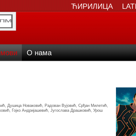
ЋИРИЛИЦА
LAT
мови
О нама
вић, Душица Новаковић, Радован Вујовић, Срђан Милетић,
овић, Гојко Андријашевић, Југослава Драшковић, Урош