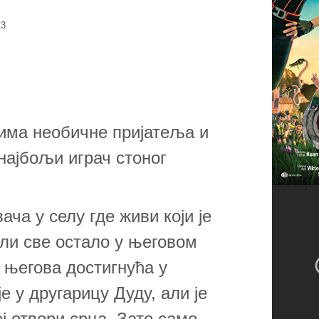
13
и има необичне пријатеља и
 најбољи играч стоног
ача у селу где живи који је
Али све остало у његовом
о његова достигнућа у
 у другарицу Дуду, али је
ј отвори срца. Зато само