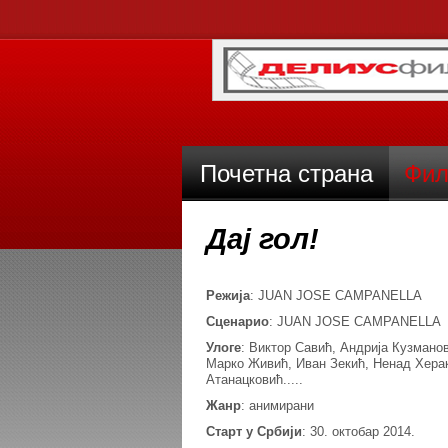
Почетна страна
Фил
Дај гол!
Режија
: JUAN JOSE CAMPANELLA
Сценарио
: JUAN JOSE CAMPANELLA
Улоге
: Виктор Савић, Андрија Кузмано
Марко Живић, Иван Зекић, Ненад Херак
Атанацковић.....
Жанр
: анимирани
Старт у Србији
: 30. октобар 2014.