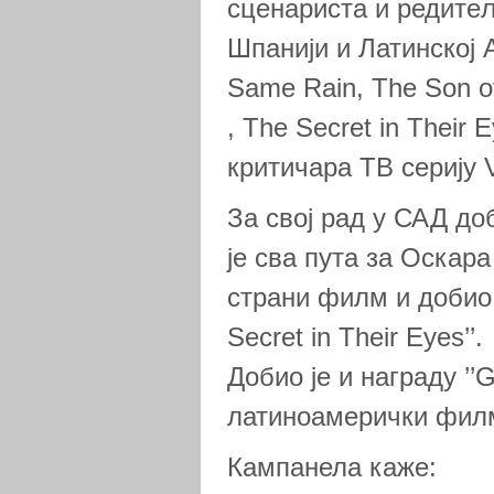
сценариста и редите
Шпанији и Латинској
Same Rain, The Son of
, The Secret in Their
критичара ТВ серију V
За свој рад у САД д
је сва пута за Оскара
страни филм и добио
Secret in Their Eyes’’.
Добио је и награду ’’
латиноамерички фил
Кампанела каже: