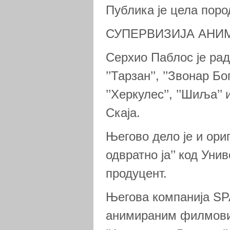
Публика је цела поро
СУПЕРВИЗИЈА АНИМ
Серхио Паблос је ра
’’Тарзан’’, ’’Звонар Б
’’Херкулес’’, ’’Шиља’’ 
Скаја.
Његово дело је и ориг
одвратно ја’’ код Уни
продуцент.
Његова компанија SPA
анимираним филмовинм