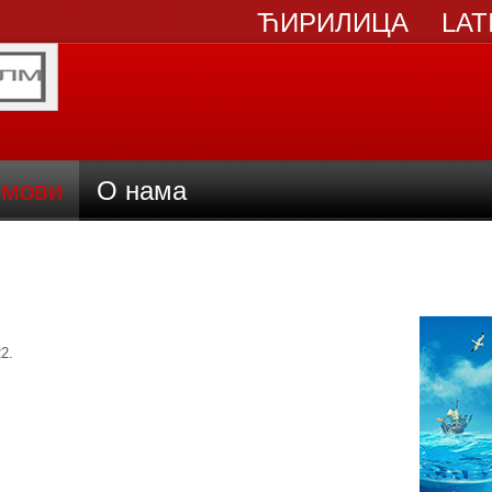
ЋИРИЛИЦА
LAT
мови
О нама
2.