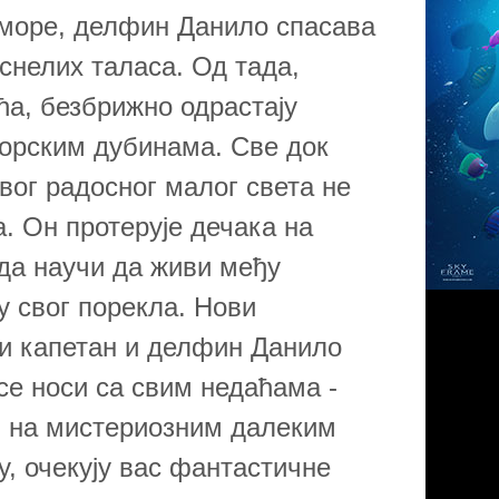
 море, делфин Данило спасава
снелих таласа. Од тада,
ћа, безбрижно одрастају
морским дубинама. Све док
вог радосног малог света не
. Он протерује дечака на
 да научи да живи међу
у свог порекла. Нови
и капетан и делфин Данило
се носи са свим недаћама -
и на мистериозним далеким
у, очекују вас фантастичне