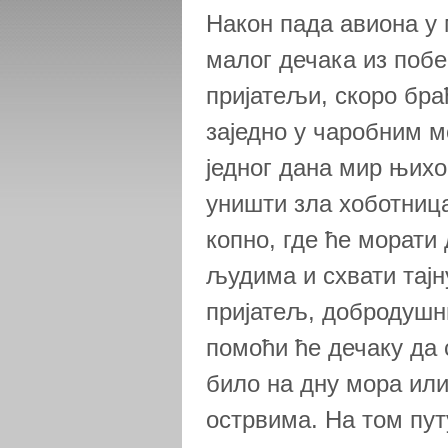
Након пада авиона у
малог дечака из побе
пријатељи, скоро бра
заједно у чаробним 
једног дана мир њихо
уништи зла хоботница
копно, где ће морати
људима и схвати тајн
пријатељ, добродушн
помоћи ће дечаку да 
било на дну мора ил
острвима. На том пут