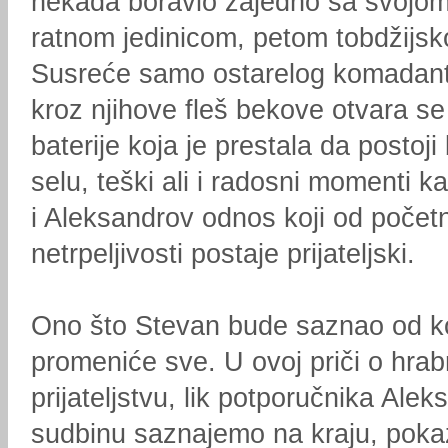
nekada boravio zajedno sa svojo
ratnom jedinicom, petom tobdžijsk
Susreće samo ostarelog komadanta
kroz njihove fleš bekove otvara s
baterije koja je prestala da postoj
selu, teški ali i radosni momenti k
i Aleksandrov odnos koji od počet
netrpeljivosti postaje prijateljski.
Ono što Stevan bude saznao od 
promeniće sve. U ovoj priči o hrabr
prijateljstvu, lik potporučnika Alek
sudbinu saznajemo na kraju, poka