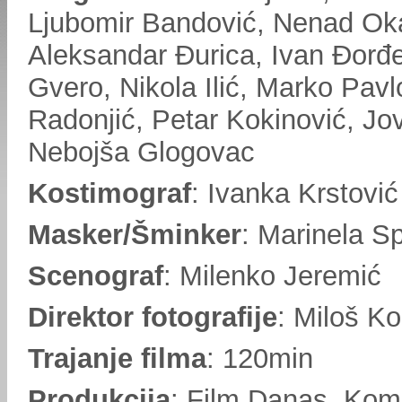
Ljubomir Bandović, Nenad Ok
Aleksandar Đurica, Ivan Đorđ
Gvero, Nikola Ilić, Marko Pavl
Radonjić, Petar Kokinović, Jo
Nebojša Glogovac
Kostimograf
: Ivanka Krstović
Masker/Šminker
: Marinela S
Scenograf
: Milenko Jeremić
Direktor fotografije
: Miloš K
Trajanje filma
: 120min
Produkcija
: Film Danas, Kom