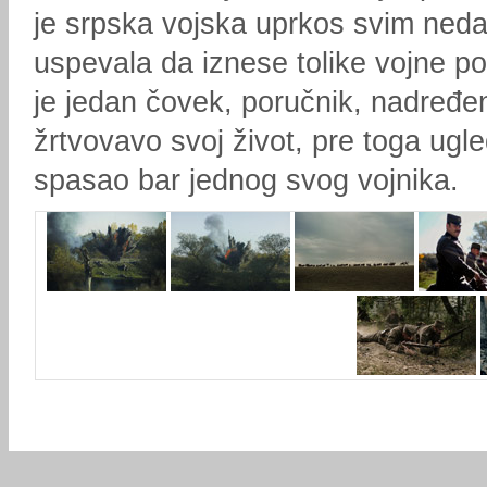
je srpska vojska uprkos svim ne
uspevala da iznese tolike vojne po
je jedan čovek, poručnik, nadređe
žrtvovavo svoj život, pre toga ugle
spasao bar jednog svog vojnika.