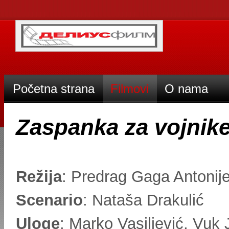
Početna strana
Filmovi
O nama
Zaspanka za vojnik
Režija
: Predrag Gaga Antonije
Scenario
: Nataša Drakulić
Uloge
: Marko Vasiljević, Vuk