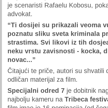
je scenaristi Rafaelu Kobosu, poka
advokat.
“Ti dosijei su prikazali veoma v
poznatu sliku sveta kriminala p
strastima. Svi likovi iz tih dosje
neku vrstu zavisnosti - kocka, 
novac...”
Čitajući te priče, autori su shvatili 
odličan materijal za film.
Specijalni odred 7
je dobitnik na
najbolju kameru na
Tribeca festiv
film imao je 16 nominacija (od čega