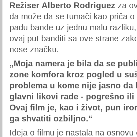
Režiser Alberto Rodriguez
za ov
da može da se tumači kao priča o
padu bande uz jednu malu razliku, 
ovaj put banditi sa ove strane za
nose značku.
„Moja namera je bila da se publ
zone komfora kroz pogled u su
problema u kome nije jasno da l
glavni likovi rade - pogrešno ili
Ovaj film je, kao i život, pun iron
ga shvatiti ozbiljno.“
Ideja o filmu je nastala na osnovu