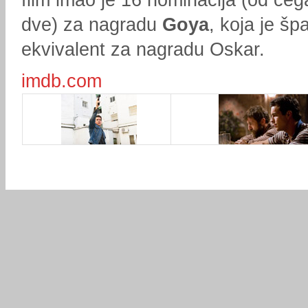
dve) za nagradu
Goya
, koja je šp
ekvivalent za nagradu Oskar.
imdb.com