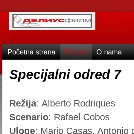
Početna strana
Filmovi
O nama
Specijalni odred 7
Režija
: Alberto Rodriques
Scenario
: Rafael Cobos
Uloge
: Mario Casas, Antonio d