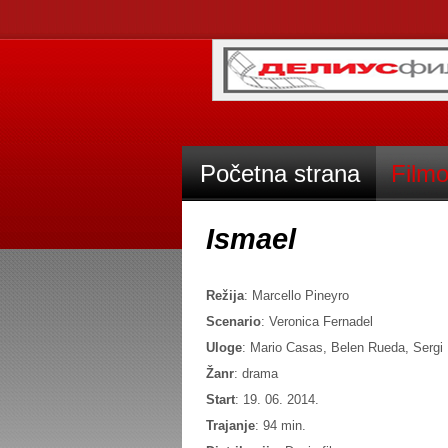
Početna strana
Filmo
Ismael
Režija
: Marcello Pineyro
Scenario
: Veronica Fernadel
Uloge
: Mario Casas, Belen Rueda, Sergi
Žanr
: drama
Start
: 19. 06. 2014.
Trajanje
: 94 min.