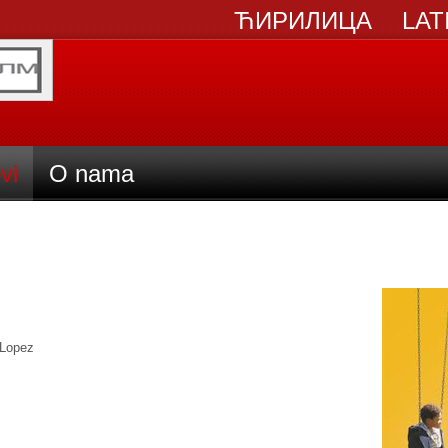
ЋИРИЛИЦА
LAT
vi
O nama
 Lopez