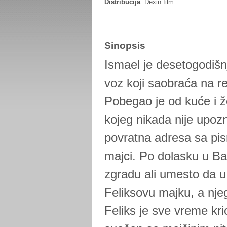
Distribucija
: Dexin film
Sinopsis
Ismael je desetogodišnj
voz koji saobraća na re
Pobegao je od kuće i ž
kojeg nikada nije upozn
povratna adresa sa pis
majci. Po dolasku u B
zgradu ali umesto da u
Feliksovu majku, a nje
Feliks je sve vreme kri