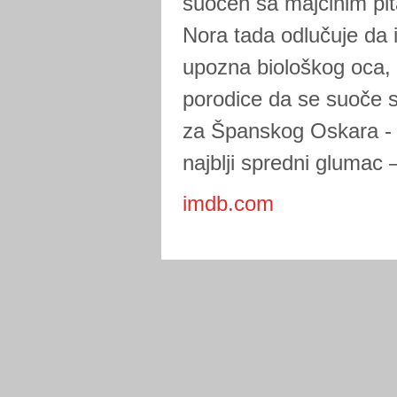
suočen sa majčinim pit
Nora tada odlučuje da 
upozna biološkog oca, 
porodice da se suoče s
za Španskog Oskara - G
najblji spredni glumac
imdb.com