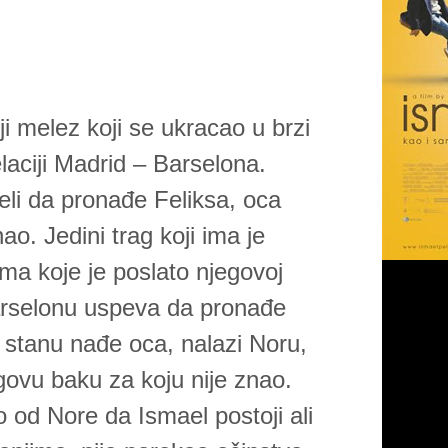
i melez koji se ukracao u brzi
laciji Madrid – Barselona.
eli da pronađe Feliksa, oca
ao. Jedini trag koji ima je
ma koje je poslato njegovoj
arselonu uspeva da pronađe
 stanu nađe oca, nalazi Noru,
govu baku za koju nije znao.
o od Nore da Ismael postoji ali