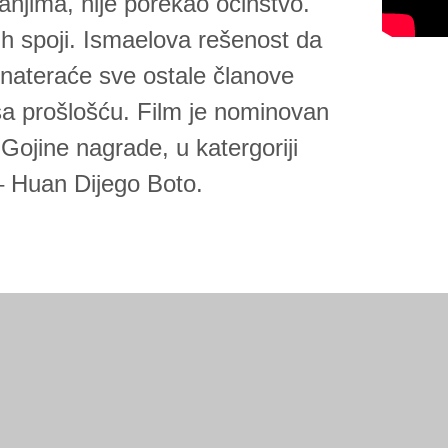
anjima, nije porekao očinstvo.
ih spoji. Ismaelova rešenost da
nateraće sve ostale članove
a prošlošću. Film je nominovan
ojine nagrade, u katergoriji
 – Huan Dijego Boto.